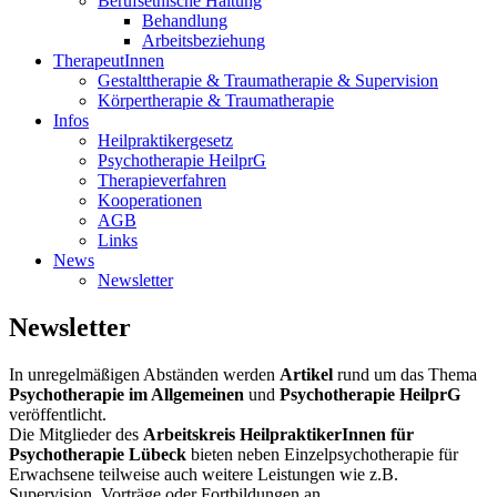
Berufsethische Haltung
Behandlung
Arbeitsbeziehung
TherapeutInnen
Gestalttherapie & Traumatherapie & Supervision
Körpertherapie & Traumatherapie
Infos
Heilpraktikergesetz
Psychotherapie HeilprG
Therapieverfahren
Kooperationen
AGB
Links
News
Newsletter
Newsletter
In unregelmäßigen Abständen werden
Artikel
rund um das Thema
Psychotherapie im Allgemeinen
und
Psychotherapie HeilprG
veröffentlicht.
Die Mitglieder des
Arbeitskreis HeilpraktikerInnen für
Psychotherapie Lübeck
bieten neben Einzelpsychotherapie für
Erwachsene teilweise auch weitere Leistungen wie z.B.
Supervision, Vorträge oder Fortbildungen an.