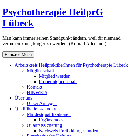
Zum
Psychotherapie HeilprG
Inhalt
springen
Lübeck
Man kann immer seinen Standpunkt ändern, weil dir niemand
verbieten kann, klüger zu werden. (Konrad Adenauer)
Primäres Menü
Arbeitskreis HeilpraktikerInnen für Psychotherapie Lübeck
Mitgliedschaft
Mitglied werden
Probemitgliedschaft
Kontakt
HINWEIS
Über uns
Unser Anliegen
Qualifikationsstandard
Mindestqualifikationen
Ergänzendes
Qualitätssicherung
Nachweis Fortbildungsstunden