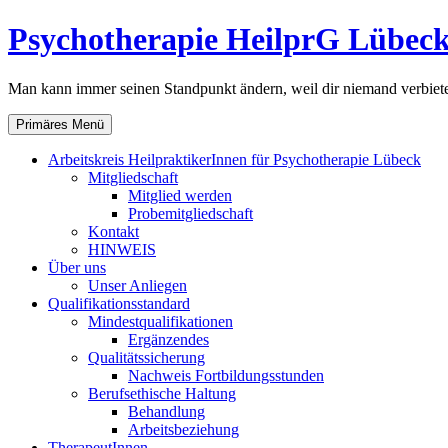
Zum
Psychotherapie HeilprG Lübec
Inhalt
springen
Man kann immer seinen Standpunkt ändern, weil dir niemand verbiet
Primäres Menü
Arbeitskreis HeilpraktikerInnen für Psychotherapie Lübeck
Mitgliedschaft
Mitglied werden
Probemitgliedschaft
Kontakt
HINWEIS
Über uns
Unser Anliegen
Qualifikationsstandard
Mindestqualifikationen
Ergänzendes
Qualitätssicherung
Nachweis Fortbildungsstunden
Berufsethische Haltung
Behandlung
Arbeitsbeziehung
TherapeutInnen